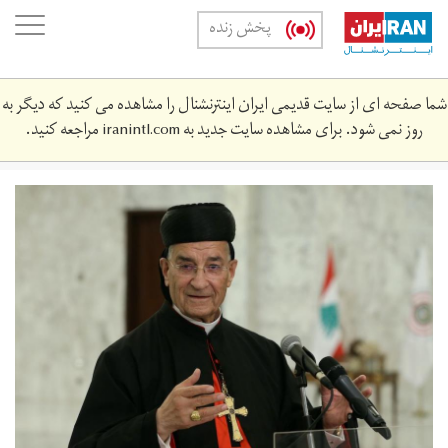
Skip
oggle
پخش زنده
to
ation
main
content
شما صفحه ای از سایت قدیمی ایران اینترنشنال را مشاهده می کنید که دیگر به
روز نمی شود. برای مشاهده سایت جدید به
iranintl.com
مراجعه کنید.
c2dc11093272b931ec311dff614a6d4105a5-
1000x667.jpeg