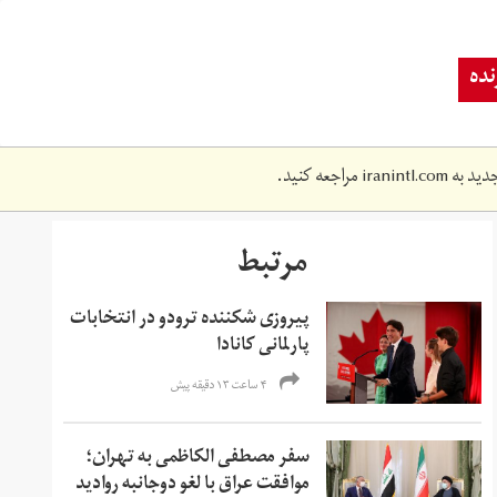
ده
دید به
iranintl.com
مراجعه کنید.
مرتبط
پیروزی شکننده ترودو در انتخابات
پارلمانی کانادا
۴ ساعت ۱۳ دقیقه پیش
سفر مصطفی الکاظمی به تهران؛
موافقت عراق با لغو دوجانبه روادید