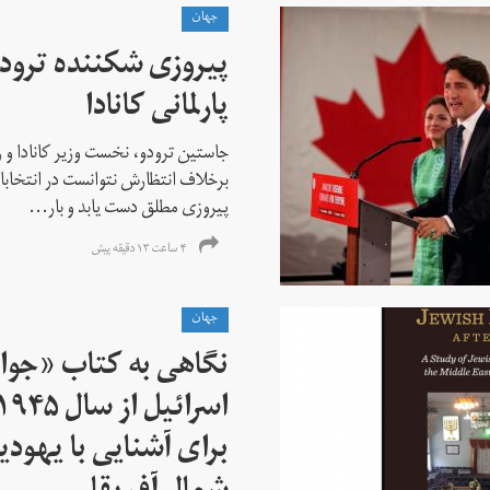
جهان
پیروزی شکننده ترودو
پارلمانی کانادا
جاستین ترودو، نخست وزیر کانادا و 
برخلاف انتظارش نتوانست در انتخابات ز
پیروزی مطلق دست یابد و بار...
۴ ساعت ۱۳ دقیقه پیش
جهان
نگاهی به کتاب «جوا
برای آشنایی با یهودیا