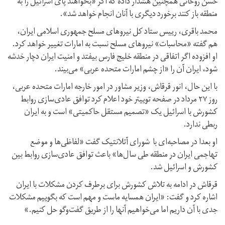
حسن روحانی همچنین هشدار داده که اگر «بخواهند پای اسرائیل را به
منطقه باز کنند برخورد دیگری با آنان انجام خواهد شد».
محمد باقری،‌ رییس ستاد کل نیروهای مسلح جمهوری اسلامی ایران،
هم گفته «محاسبات» نیروهای مسلح نسبت به امارات تغییر خواهد کرد.
او افزوده اگر اتفاقی در منطقه خلیج فارس بیفتد و امنیت ایران دچار خدشه
شود، ایران آن را «از چشم امارات متحده عربی» می‌بیند.
با این حال، انور قرقاش، وزیر مشاور در امور خارجه امارات متحده عربی،
روز ۲۷ مرداد در صفحه توییتر خود اعلام کرد توافق عادی‌سازی روابط
کشورش با اسرائیل یک «تصمیم مستقل حاکمیتی» است و به ایران
ربطی ندارد.
او بعدا در مصاحبه‌ای با شورای آتلانتیک گفت «لفاظی‌ها و موضع
تهاجمی ایران در منطقه طی سال‌ها» باعث توافق عادی‌سازی روابط بین
کشورش و اسرائیل شد.
قرقاش در ادامه به تلاش کشورش برای برطرف کردن مشکلات با ایران
اشاره کرد و گفت: «ایران همسایه ماست و مهم است که بگوییم مشکلات
جدی با آن داریم اما می‌خواهیم آنها را از طریق گفت‌وگو حل کنیم.»