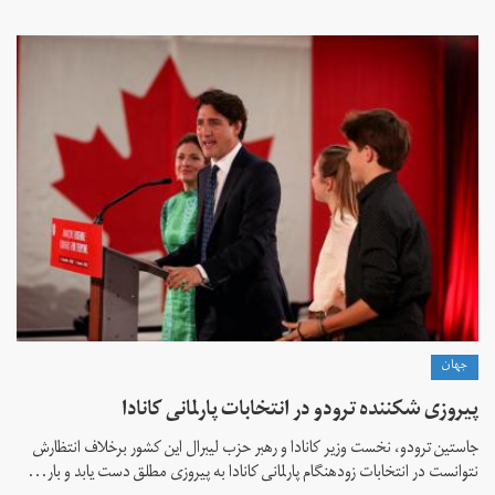
جهان
پیروزی شکننده ترودو در انتخابات پارلمانی کانادا
جاستین ترودو، نخست وزیر کانادا و رهبر حزب لیبرال این کشور برخلاف انتظارش
نتوانست در انتخابات زود‌هنگام پارلمانی کانادا به پیروزی مطلق دست یابد و بار...