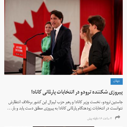
جهان
پیروزی شکننده ترودو در انتخابات پارلمانی کانادا
جاستین ترودو، نخست وزیر کانادا و رهبر حزب لیبرال این کشور برخلاف انتظارش
نتوانست در انتخابات زود‌هنگام پارلمانی کانادا به پیروزی مطلق دست یابد و بار...
۴ ساعت ۱۶ دقیقه پیش