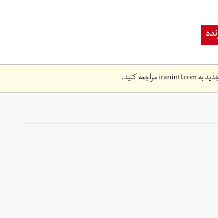
ده
دید به
iranintl.com
مراجعه کنید.