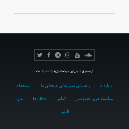
کلیه حقوق قانونی این سایت متعلق به
ولانت‌مدیا
است.
درباره ما
راهنمای معیارهای حرفه‌ای ما
استخدام
سیاست حریم خصوصی
تماس
English
عربي
فارسى