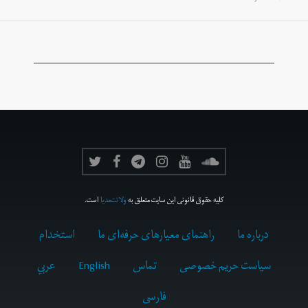
کلیه حقوق قانونی این سایت متعلق به
ولانت‌مدیا
است.
درباره ما
راهنمای معیارهای حرفه‌ای ما
استخدام
سیاست حریم خصوصی
تماس
English
عربي
فارسى