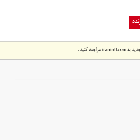
ده
دید به
iranintl.com
مراجعه کنید.