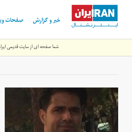
Skip
to
main
خبر و گزارش
صفحات ویژ
content
شما صفحه ای از سایت قدیمی ایران 