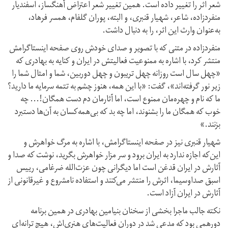
شعر اثر را تغییر داده است. همین تغییر شعر اعتراض آهنگساز، اسفندیار
منفردزاده، شاعر، شهیار قنبری، و البته، پوران گلفام، همسر فرهاد،
به‌عنوان وارث این اثر، را به‌ دنبال داشت.
منفردزاده در متنی که با تصویر و صدای خودش روی صفحه اینستاگرامش
منتشر کرد، با اشاره به ممنوعیت فعالیتش در ایران و کنایه به بهادری که
«چهل سال است روزانه چهل تریبون و چهل دوربین، شما و امثال شما را
زیر نور گرفته‌اند»، گفت: «با این همه، هنوز چشم به تتمه سرمایه ما دارید؟
ما که نام و چهره‌مان ممنوع است، اما آثارمان دم دست همگان!… چه
خوب که همگان ما را بشنوند، اما چه بد که بی‌همه‌کسان به آن‌ها دستبرد
بزنند.»
شهیار قنبری نیز در صفحه اینستاگرامش، با اشاره به مرگ خواهرش و
این‌که اجازه ندارد به ایران برود و سر مزار خواهرش بگرید، نوشت که صدا و
آثارش در ایران قدغن است اما دیگرانی چون عزت‌الله ضرغامی، ريیس
اسبق صدا‌و‌سیما، اثرش را منتشر می‌کنند و استفاده نامشروع و غیرقانونی از
آثارش در ایران‌ آزاد است.
نکته جالب ماجرا بخشی از سخنان بنیامین بهادری در همین برنامه‌
دورهمی بود که مدعی شد در دوران فعالیت‌های هنری‌اش، هیچ ترانه‌ای