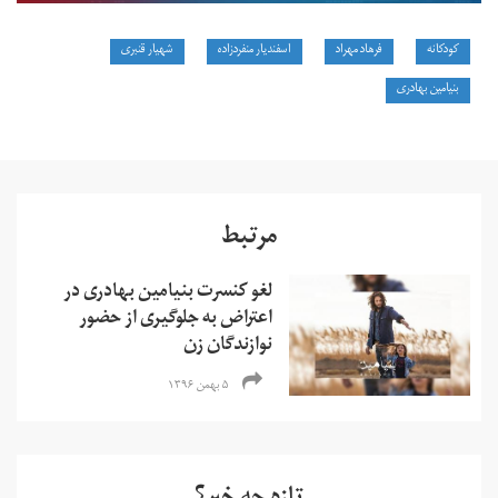
کودکانه
فرهاد مهراد
اسفندیار منفردزاده
شهیار قنبری
بنیامین بهادری
مرتبط
لغو کنسرت بنیامین بهادری در
اعتراض به جلوگیری از حضور
نوازندگان زن
۵ بهمن ۱۳۹۶