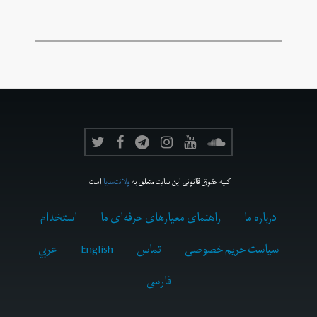
کلیه حقوق قانونی این سایت متعلق به
ولانت‌مدیا
است.
درباره ما
راهنمای معیارهای حرفه‌ای ما
استخدام
سیاست حریم خصوصی
تماس
English
عربي
فارسى