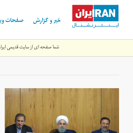
Skip
to
main
خبر و گزارش
صفحات ویژ
content
شما صفحه ای از سایت قدیمی ایران 