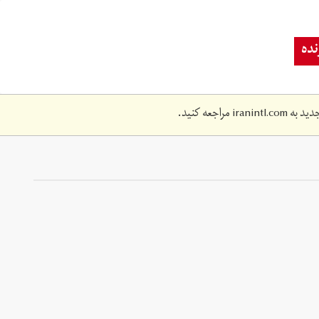
ده
دید به
iranintl.com
مراجعه کنید.