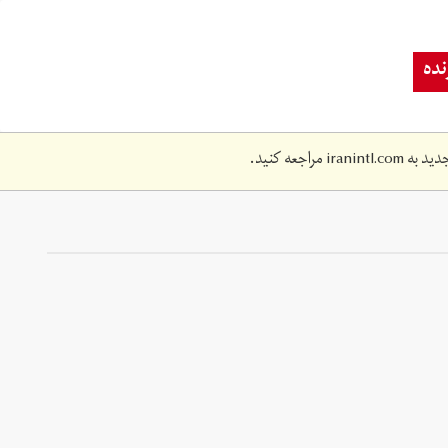
ده
دید به
iranintl.com
مراجعه کنید.