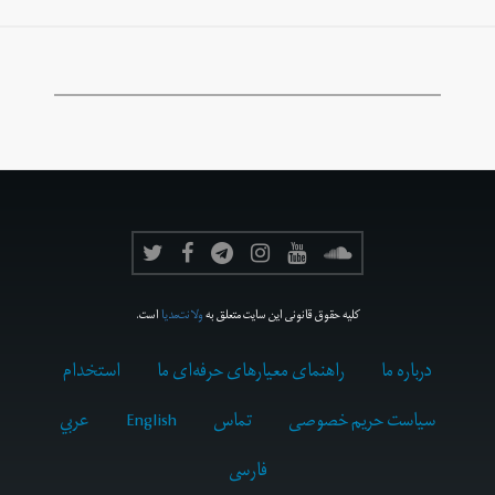
کلیه حقوق قانونی این سایت متعلق به
ولانت‌مدیا
است.
درباره ما
راهنمای معیارهای حرفه‌ای ما
استخدام
سیاست حریم خصوصی
تماس
English
عربي
فارسى