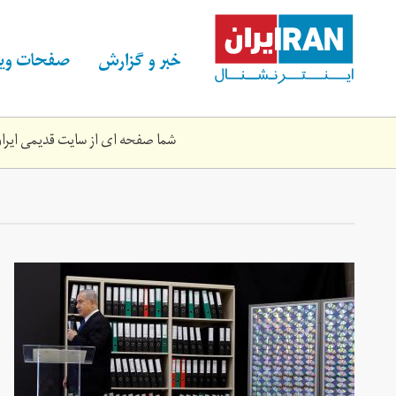
Skip
to
main
خبر و گزارش
صفحات ویژ
content
شما صفحه ای از سایت قدیمی ایران 