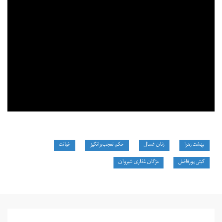
بهشت زهرا
زنان غسال
حکم تعجب‌برانگیز
خیانت
گیتی پورفاضل
مژگان غفاری شیروان