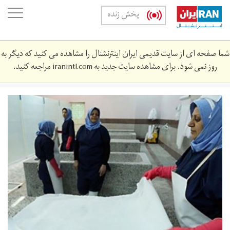
Skip
oggle
پخش زنده
to
ation
main
content
شما صفحه ای از سایت قدیمی ایران اینترنشنال را مشاهده می کنید که دیگر به
روز نمی شود. برای مشاهده سایت جدید به
iranintl.com
مراجعه کنید.
636339238280143829.jpg