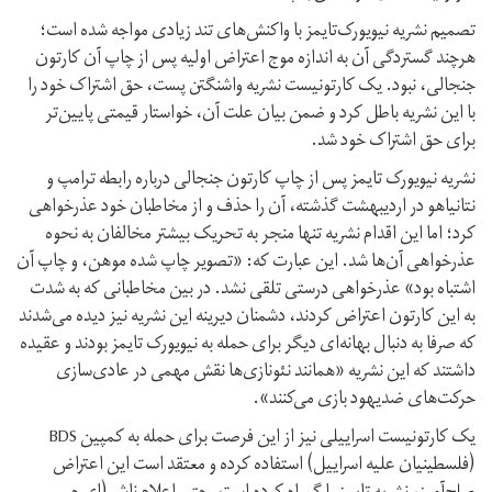
تصمیم نشریه نیویورک‌تایمز با واکنش‌های تند زیادی مواجه شده است؛
هرچند گستردگی آن به اندازه موج اعتراض اولیه پس از چاپ آن کارتون
جنجالی، نبود. یک کارتونیست نشریه واشنگتن پست، حق اشتراک خود را
با این نشریه باطل کرد و ضمن بیان علت آن، خواستار قیمتی پایین‌تر
برای حق اشتراک خود شد.
نشریه نیویورک تایمز پس از چاپ کارتون جنجالی درباره رابطه ترامپ و
نتانیاهو در اردیبهشت‌ گذشته، آن را حذف و از مخاطبان خود عذرخواهی
کرد؛ اما این اقدام نشریه تنها منجر به تحریک بیشتر مخالفان به نحوه
عذرخواهی آن‌ها شد. این عبارت که: «تصویر چاپ شده موهن، و چاپ آن
اشتباه بود» عذرخواهی درستی تلقی نشد. در بین مخاطبانی که به شدت
به این کارتون اعتراض کردند، دشمنان دیرینه این نشریه نیز دیده می‌شدند
که صرفا به دنبال بهانه‌ای دیگر برای حمله به نیویورک تایمز بودند و عقیده
داشتند که این نشریه «همانند نئونازی‌ها نقش مهمی در عادی‌سازی
حرکت‌های ضدیهود بازی می‌کنند».
یک کارتونیست اسراییلی نیز از این فرصت برای حمله به کمپین BDS
(فلسطینیان علیه اسراییل) استفاده کرده و معتقد است این اعتراض