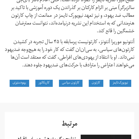
صلح‌آمیز، نشریه تایمز را گمراه کرده است. حتی اعلام ناشر (ای‌جی
سالزبرگر) مبنی بر الزام کارکنان بر گذراندن یک دوره آموزشی با تاکید بر
مطالب ضد یهود، و نیز تعهد نیویورک تایمز در ممانعت از چاپ کارتون‌
هنرمندانی که به استخدام این نشریه درنیامده‌اند، نتوانست معترضان
خشمگین را قانع کند.
آنتونیو موریرا آنتونز، کارتونیست پرسابقه با ۴۵ سال تجربه در کشیدن
کارتون‌های سیاسی، به سی‌ان‌ان گفت که کار خود را به هیچ‌وجه ضدیهود
نمی‌داند. او با انتقاد از یهودی‌های افراطی، گفت که معتقد است آن‌ها
می‌خواهند اعتراض را مترادف با حرکت‌های ضدیهود جلوه دهند.
نیویورک‌تایمز
کارتون
کارتون سیاسی
کاریکاتور
یهودستیزی
مرتبط