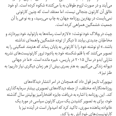
می‌آیند و در صورت لزوم طوفان به پا می‌کنند» شکوه کرده است. او خود
خالق آن کارتون جنجالی نیست، اما معتقد است که چنین کارتونی
نمی‌بایست در بهترین روزنامه جهان به چاپ می‌رسید، و به نوعی با آن
جمعیت خشمگین همراهی کرده است.
چپت در وبلاگ خود نوشت: «لازم است رسانه‌ها به بازتولید خود بپردازند و
مخاطبان جدیدی بیابند تا دیگر از توده خشمگین واهمه‌ای نداشته
باشند.» او نوشته خود را با کارتونی به پایان رساند که هنرمند غمگینی را به
تصویر می‌کشد که با قلم شکسته خود به یادبود ترور کارتونیست‌های نشریه
شارلی ابدو در سال ۲۰۱۵ در پاریس، خیره مانده است. «ما در جهانی
دیوانه زندگی می‌کنیم. به هنر بصری بیش از هر زمان دیگری نیاز داریم؛ به
طنز نیز».
نیویورک تایمز قول داد که همچنان در امر انتشار دیدگاه‌های
روزنامه‌نگارانه مختلف، از جمله دیدگاه‌های تصویری بیشتر سرمایه‌گذاری
کند. این روزنامه با اشاره به دریافت جایزه افتخار‌آمیز پولیتزر سال گذشته
خود، برای به تصویر کشیدن یک سری کارتون سیاسی در مورد یک
خانواده پناهنده سوری، تاکید کرد که امیدوار است در آینده نیز با
کارتونیست‌های خود آتش به پا کند.