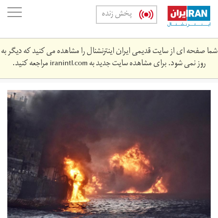
Skip
oggle
پخش زنده
to
ation
main
content
شما صفحه ای از سایت قدیمی ایران اینترنشنال را مشاهده می کنید که دیگر به
روز نمی شود. برای مشاهده سایت جدید به
iranintl.com
مراجعه کنید.
2018-
01-
9386024_rc15c0882a20_rtrmadp_3_china-
shipping-
accident_1.jpg