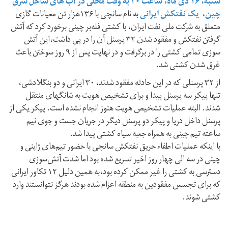
شنبه، ۱۶ دی ماه، ساعت ۲۰ به وقت محلی در آب های ساحل شرق
چین، یک نفتکش ایرانی
به نام سانچی با ۱۳۶هزار تن معیانات گازی
متعلق به شرکت ملی نفت ایران، با کشتی فله‌بر چینی برخورد کرد که آتش
گرفتن نفتکش و مفقود شدن ۳۲ پرسنل آن را در پی ‌داشت،این آتش
سوزی تمامی کشتی را در برگرفت و در نهایت پس از ۹ روز سوختن باعث
غرق شدن کشتی شد.
از ۳۲ پرسنلی که در این حادثه مفقود شدند، ۳۰ ایرانی و دو بنگلادشی،
تنها پیکر سه پرسنل پیدا و برای تشخیص هویت به شانگهای منتقل
شدند. البته عملیات تشخیص هویت هنوز انجام نشده است. پیکر یکی از
پرسنل داخل دریا و پیکر دو پرسنل دیگر در جریان جست و جوی نیم
ساعته تیم چینی به همراه جعبه سیاه کشتی پیدا شد.
با اینکه عملیات اطفاء حریق نفتکش سانچی با حضور تیم‌های ژاپنی و
چینی در سه الی چهار روز اخیر تسریع شده بود اما شدت آتش‌سوزی
دسترسی به کشتی را غیر ممکن کرده بود،به همین دلیل ۱۲ تکاور ایرانی
که برای تجسس مفقودین به منطقه اعزام شده بودند هرگز نتوانستند وارد
کشتی شوند.