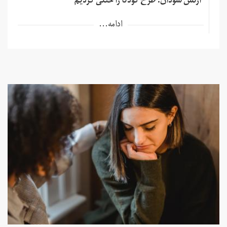
ارتش سودان: طرح کودتا را خنثی کردیم
ادامه...