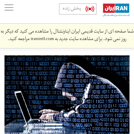
Skip
oggle
پخش زنده
to
ation
main
content
شما صفحه ای از سایت قدیمی ایران اینترنشنال را مشاهده می کنید که دیگر به
روز نمی شود. برای مشاهده سایت جدید به
iranintl.com
مراجعه کنید.
17.09.28.16.03.11-
19196909_xxl.jpg