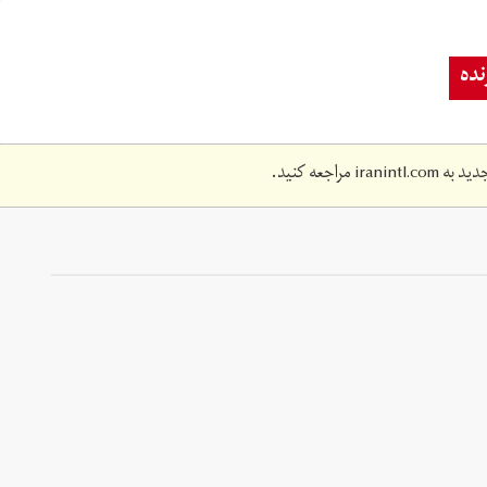
ده
دید به
iranintl.com
مراجعه کنید.