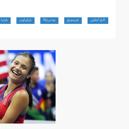
کارلو آنچلوتی
بایرن‌مونیخ
بوندس‌لیگا
بایرلورکوزن
باواریا