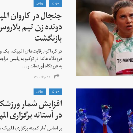
جهان
ورزش
جنجال در کاروان الم
دونده زن تیم بلارو
بازنگشت
در گرماگرم رقابت‌های المپیک، یک و
فرودگاه هاندا در توکیو به پلیس مراج
به فرودگاه آورده‌اند و...
۱۱ مرداد ۱۴۰۰
جهان
ورزش
افزایش شمار ورزشکارا
در آستانه برگزاری الم
بر اساس آمار کمیته برگزاری المپیک تو