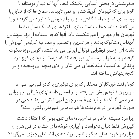
صدرنشینی در بخش آسیایی رنکینگ فیفا. آنها که دیدار دوستانه با
الجزایری که قهرمان آفریقا شد را بر نمی تابیدند. همان ها که از تقابل با
روسیه ای که از جمله شگفتی سازان جام جهانی شد ایراد می گرفتند و یا
می گفتند: مایه خجالت است، بازی با ترکیه ای که یک سال بعد ما
قهرمان جام جهانی را هم شکست داد. آنها که به استفاده از برند سرشناس
آدیداس مشکوک بودند و هر تمرین و تصمیم و مصاحبه کارلوس کیروش را
نشانه ای از سیر قهقرایی فوتبال ایرانی می پنداشتند، گویی روزه سکوت
گرفته و یا به خواب زمستانی فرو رفته اند که درست از فردای کوچ مرد
پرتغالی به کلمبیا، دغدغه‌های ملی شان را لای بقچه ای پیچیده و در
گنجه پنهانش ساخته اند.
کجا رفتند خبرنگاران محفلی که برای درگیری با کادر فنی تیم ملی تا
تلویزیون قطرهم پیش می رفتند و بر اساس داستانهای خیالی، جو روانی
به راه می انداختند و فردای غلبه بر چین لیپی تیتر می زدند: حتی در
صورت قهرمانی در جام ملت ها هم سرمربی تیم ملی رفتنی است؟
چرا مرد همیشه حاضر در تمام برنامه‌های تلویزیونی که اعتقاد داشت
کیروش فقط دنبال دعواست و آبیاری خوشه‌های خشم، در قبل هزاران
هزار زد و خورد لفظی دیگر و تلنبار پرونده‌های انضباطی چیزی نمی‌گوید؟