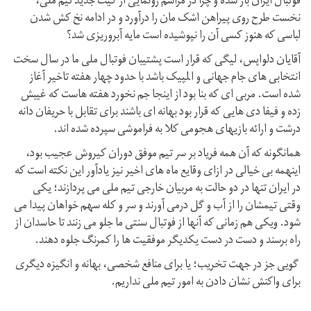
فوتبال ایران باز شده و چرا در مراسم رونمایی از کیت جدید تیم ملی،
نخست طرح روی پیراهن اشک مان را درآورد و در ادامه نخ کش شدن
لباسی که هنوز کسی آن را نپوشیده است مایه آبروریزی شد؟
آقایان دلواپس، لیگی که قرار است پشتیبان فوتبال ملی ما در سال سخت
انتخابی های جام جهانی و المپیک باشد با حدود چهار هفته تاخیر آغاز
شده است. مربی ای که بنا بود از اینجا جم نخورد هفته هاست که غیبش
زده و فیفا دی هایی که قرار بود بهانه ای باشند برای تقابل با حریفان دانه
درشت و ارائه بازیهای هجومی کلا به فراموشی سپرده شده اند.
همانگونه که آن همه فریاد بر سر تیم موفق دوران کیروش عجیب بود،
اینهمه بی‌ خیالی در ازای وقایع ماه های اخیر نیز یادآور این نکته است که
در ایران تنها در دو حالت به مربیان خارجی تیم ملی می پردازند؛ یکی
وقتی تیمشان را از آب و گل درمی آورند و سر و کله سهم خواهان پیدا می
شود. ویکی هم زمانی که آنها از فوتبال سنتی ما جلو می زنند تا حاسدان از
راه برسند و دست در دست یکدیگر موفقیت ها را کمرنگ جلوه دهند.
گویی جز در جهت تخریب؛ یا برای منافع شخصی، بهانه و انگیزه دیگری
برای واکنش نشان دادن به امور تیم ملی نداریم.