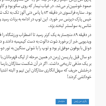
صعود خوشبین‌تر می‌شد. در غیاب نیمار که روی سکو بود و کاو
بود. ستاره فرانسوی در دقیقه ۸۳ با پاس
خیس پارک دپرنس سر خورد. این توپ در ادامه به برنات رسید و ش
شانس به سولسشر لبخند بزند.
در دقیقه ۸۹ منچستر به یک کرنر رسید تا اضطراب ورزشگا
ویدیویی خبر از برخورد شوت دالوت به دست کیمپمبه دادند و داو
دوئل با بوفون موفق‌تر بود و توپ را با شوتی سنگین به تور دو
بر یک حذفی تاریخی داشت. اگر در آن شکست ستارگان بارسا س
درخشش حریف که سهل‌انگاری ستارگان این تیم و البته اشتباه
خودکشی کردند!
پاری سن ژرمن
منچستر