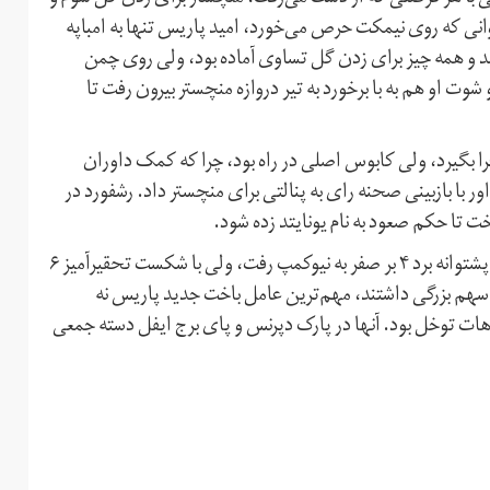
انی که روی نیمکت حرص می‌خورد، امید پاریس تنها به امباپه
 دنی آلوز تک به تک شد و همه چیز برای زدن گل تساوی آماده بود، ولی روی چمن
وت او هم به با برخورد به تیر دروازه منچستر بیرون رفت تا
ه را فرا بگیرد، ولی کابوس اصلی در راه بود، چرا که کمک داوران
ر با بازبینی صحنه رای به پنالتی برای منچستر داد. رشفورد در
خت تا حکم صعود به نام یونایتد زده شود.
دو سال قبل پاریسن ژرمن در همین مرحله از لیگ قهرمانان با پشتوانه برد ۴ بر صفر به نیوکمپ رفت، ولی با شکست تحقیرآمیز ۶
هم بزرگی داشتند، مهم‌ترین عامل باخت جدید پاریس نه
ات توخل بود. آنها در پارک دپرنس و پای برج ایفل دسته جمعی