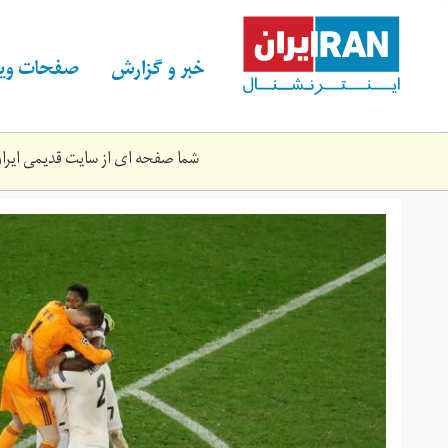
Skip
to
main
خبر و گزارش
صفحات ویژ
content
شما صفحه ای از سایت قدیمی ایران 
2019-
03-
201_rc190ff39240_rtrmadp_3_soccer-
champions-
psg-
mun.jpg