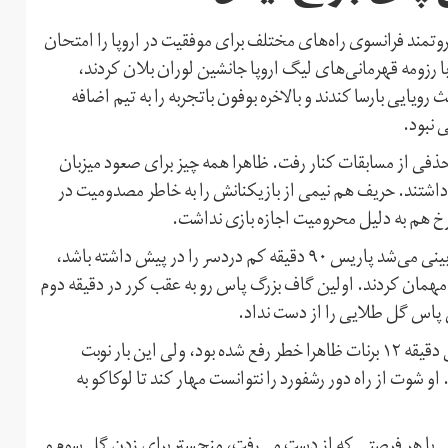
وتمند فرانسوی راه‌های مختلف برای موفقیت در اروپا را امتحان
با رزومه قهرمانی‌های لیگ اروپا جانشین لوران بلان کردند،
رویایی بارسا کندند و بالاخره بوفون باتجربه را به تیم اضافه
 نبود.
ذفی از مسابقات کنار رفت. ظاهرا همه چیز برای صعود میزبان
 را داشتند. حریف هم نیمی از بازیکنانش را به خاطر مصدومیت در
رخ هم به دلیل محرومیت اجازه بازی نداشت.
سولسشر مجبور شده بود ترکیب ناقصی به زمین فرستاد و پیش بینی می‌شد پاریس ۹۰ دقیقه کم دردسر را در پیش داشته باشد،
م مهمان کردند. اولین گاف بزرگ پاس رو به عقب کرر در دقیقه دوم
ین پاس گل طلایی را از دست نداد.
حملات پاریس این تیم را خیلی زود به گل تساوی رساند. با گل دقیقه ۱۲ برنات ظاهرا خطر رفع شده بود، ولی این بار نوبت
او شوت از راه دور رشفورد را نتوانست مهار کند تا لوکاکو به
لی با هر فرصتی که از دست می‌رفت، منچستر برای زدن گل سوم و