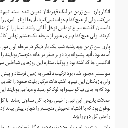
انگار پاری سن ژرمن در لیگ قهرمانان نفرین شده است. تیم ثر
می‌کند، ولی از هیچ‌کدام جواب نمی‌گیرد. آن‌ها اونای امری را 
تابستان گذشته سراغ توماس توخل آلمانی رفتند، نیمار را از مثلث 
کردند، ولی هیچ‌کدام برای عبور از مرحله یک‌هشتم نهایی کافی
پاری سن ژرمن چهارشنبه شب یک بار دیگر در مرحله اول دور ح
آماده بود. آنها پشتوانه برد دو بر صفر در خانه منچستریونایتد
انگلیس جا گذاشته بود و پوگبا، ستاره این روزهای شیاطین س
ولی بازیکنان این تیم با اشتباهات مرگبار بلیت صعود را تقدی
بود که به جای تیاگو سیلوا به لوکاکو رسید و مهاجم یونایتد ا
بوفون بود که با اشتباه عجیبش منچستر را دوباره پیش بیاندازد. 
راحتی گل دوم را بزند.
پاری سن ژرمن امیدوار بود در نیمه دوم به گل تساوی برسد، و