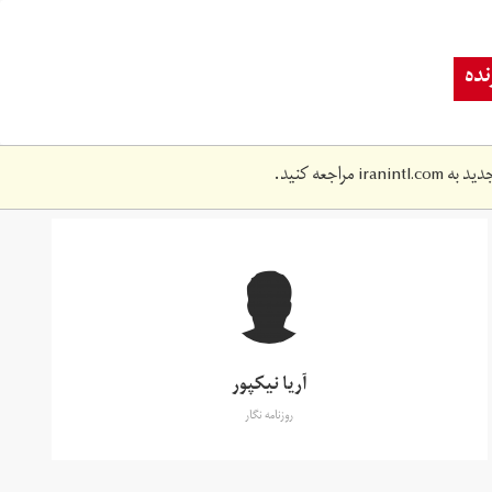
ده
دید به
iranintl.com
مراجعه کنید.
آریا نیکپور
روزنامه نگار