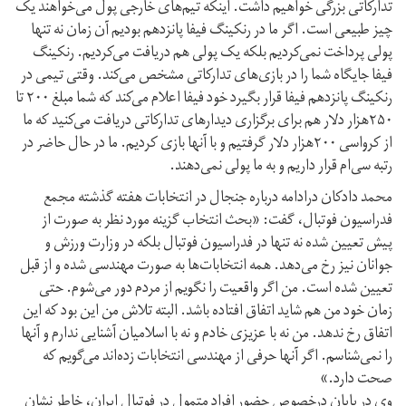
تدارکاتی بزرگی خواهیم داشت. اینکه تیم‌های خارجی پول می‌خواهند یک
چیز طبیعی است. اگر ما در رنکینگ فیفا پانزدهم بودیم آن زمان نه تنها
پولی پرداخت نمی‌کردیم بلکه یک پولی هم دریافت می‌کردیم. رنکینگ
فیفا جایگاه شما را در بازی‌های تدارکاتی مشخص می‌کند. وقتی تیمی در
رنکینگ پانزدهم فیفا قرار بگیرد خود فیفا اعلام می‌کند که شما مبلغ ۲۰۰ تا
۲۵۰هزار دلار هم برای برگزاری دیدارهای تدارکاتی دریافت می‌کنید که ما
از کرواسی ۲۰۰هزار دلار گرفتیم و با آنها بازی کردیم. ما در حال‌ حاضر در
رتبه سی‌ام قرار داریم و به ما پولی نمی‌دهند.
محمد دادکان درادامه درباره جنجال در انتخابات هفته گذشته مجمع
فدراسیون فوتبال، گفت: «بحث انتخاب گزینه مورد نظر به صورت از
پیش تعیین شده نه تنها در فدراسیون فوتبال بلکه در وزارت ورزش و
جوانان نیز رخ می‌دهد. همه انتخابات‌ها به صورت مهندسی شده و از قبل
تعیین شده است. من اگر واقعیت را نگویم از مردم دور می‌شوم. حتی
زمان خود من هم شاید اتفاق افتاده باشد. البته تلاش من این بود که این
اتفاق رخ ندهد. من نه با عزیزی خادم و نه با اسلامیان آشنایی ندارم و آنها
را نمی‌شناسم. اگر آنها حرفی از مهندسی انتخابات زده‌اند می‌گویم که
صحت دارد.»
وی در پایان درخصوص حضور افراد متمول در فوتبال ایران، خاطر نشان