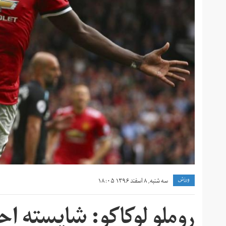
ورزش
سه شنبه, ۸ اسفند ۱۳۹۶ ۱۸:۰۵
روملو لوکاکو: شایسته ا