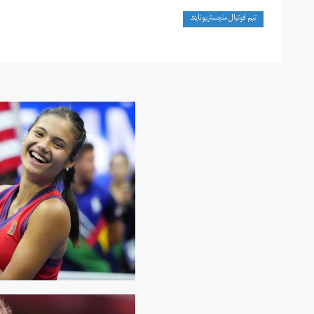
تیم فوتبال منچستریونایتد