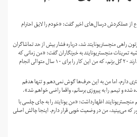
اع از عملکردش درسال‌های اخیر گفت: «خودم را لایق احترام
راردادی ۹۰ میلیون پوندی از اورتون راهی منچستریونایتد شد، درباره فشار بیش از حد تماشاگران
ه تمرینات منچستریونایتد به خبرنگاران گفت: «من زمانی که
۱۶ ساله بودم کارم را شروع کردم و هر سال مردم از من انتظار دارند ۲۰ گل بزنم، که من این کار را برای ۱۰ سال متوالی انجام
ری دارم، اما من به این حرف‌ها گوش نمی‌دهم و تنها هدفم
ه شده و تیمم را به پیروزی برسانم، واقعا راضی خواهم شد».
منچستریونایتد اظهارداشت: «من یونایتد را به جای چلسی با
ر که می‌بینید، من در وضعیت خوبی قرار دارم. اینجا چالش اصلی