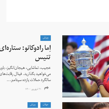
ورزش
اِما رادوکانو: ستاره‌
تنیس
عجیب، تماشایی، هیجان‌انگیز، باور
می‌خواهید بگذارید. فینال رقابت‌های
سالگرد حملات یازده سپتامبر...
۲۱ شهریور ۱۴۰۰
جهان
ورزش