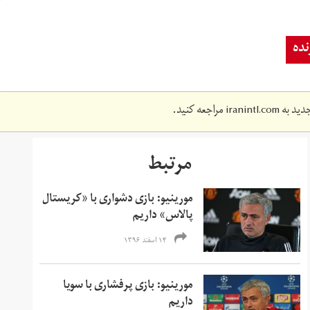
ده
دید به
iranintl.com
مراجعه کنید.
مرتبط
مورینیو: بازی دشواری با «کریستال
پالاس» داریم
۱۴ اسفند ۱۳۹۶
مورینیو: بازی پرفشاری با سویا
داریم