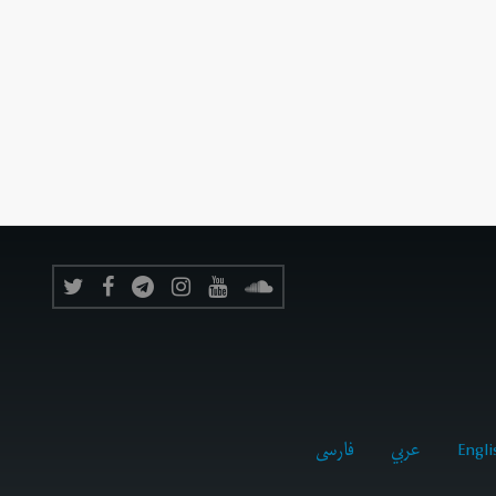
Engli
عربي
فارسى