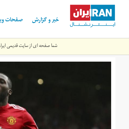
Skip
to
main
خبر و گزارش
صفحات ویژ
content
شما صفحه ای از سایت قدیمی ایران 
lukaku-
man-
u.jpg.size-
custom-
crop.‎1086x0.jpg