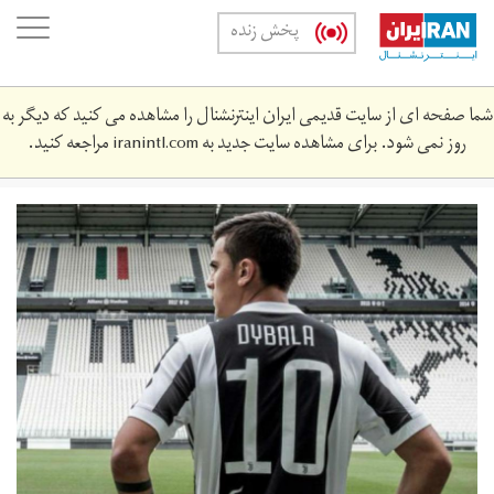
Skip
oggle
پخش زنده
to
ation
main
content
شما صفحه ای از سایت قدیمی ایران اینترنشنال را مشاهده می کنید که دیگر به
روز نمی شود. برای مشاهده سایت جدید به
iranintl.com
مراجعه کنید.
dybala-
ropped_q88a6xp06ndw1uicmbev3k4r8.jpg