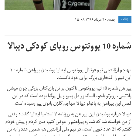
ورزش
جمعه, ۲۰ مرداد ۱۳۹۶ ۱۵:۰۸
شماره 10 یوونتوس رویای کودکی دیبالا
مهاجم آرژانتینی تیم فوتبال یوونتوس ایتالیا پوشیدن پیراهن شماره ۱۰
این تیم را افتخاری بزرگ برای خود دانست.
پیراهن شماره 10 تیم یوونتوس تاکنون بر تن بازیکنان بزرگی چون میشل
پلاتینی، روبرتو باجو، الساندور دل پیرو و پل پوگبا بوده است که در این
فصل این پیراهن به پائولو دیبالا مهاجم گلزن بانوی پیر رسیده است.
دیبالا درباره پوشیدن این پیراهن به روزنامه لااستامپا ایتالیا گفت: وقتی
از من خواسته شد که شماره پیراهنم را عوض کنم، صبر کردم و پیش خودم
گفتم که 21 عدد خوبی است، در تیم ملی آرژانتین هم همین عدد را به تن