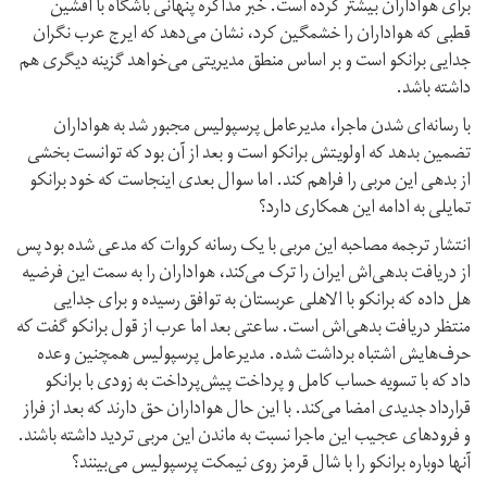
برای هواداران بیشتر کرده است. خبر مذاکره پنهانی باشگاه با افشین
قطبی که هواداران را خشمگین کرد، نشان می‌دهد که ایرج عرب نگران
جدایی برانکو است و بر اساس منطق مدیریتی می‌خواهد گزینه دیگری هم
داشته باشد.
با رسانه‌ای شدن ماجرا، مدیرعامل پرسپولیس مجبور شد به هواداران
تضمین بدهد که اولویتش برانکو است و بعد از آن بود که توانست بخشی
از بدهی این مربی را فراهم کند. اما سوال بعدی اینجاست که خود برانکو
تمایلی به ادامه این همکاری دارد؟
انتشار ترجمه مصاحبه این مربی با یک رسانه کروات که مدعی شده بود پس
از دریافت بدهی‌اش ایران را ترک می‌کند، هواداران را به سمت این فرضیه
هل داده که برانکو با الاهلی عربستان به توافق رسیده و برای جدایی
منتظر دریافت بدهی‌اش است. ساعتی بعد اما عرب از قول برانکو گفت که
حرف‌هایش اشتباه برداشت شده. مدیرعامل پرسپولیس همچنین وعده
داد که با تسویه حساب کامل و پرداخت پیش‌پرداخت به زودی با برانکو
قرارداد جدیدی امضا می‌کند. با این حال هواداران حق دارند که بعد از فراز
و فرودهای عجیب این ماجرا نسبت به ماندن این مربی تردید داشته باشند.
آنها دوباره برانکو را با شال قرمز روی نیمکت پرسپولیس می‌بینند؟