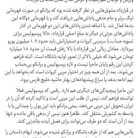
ورزش و فوتبال هم رسیده و دومی فعال شدن بند‌های قرارداد.
در قرارداد مشوق‌هایی در نظر گرفته شده بود که برانکو در صورت قهرمانی
لیگ برتر و جام حذفی پاداش‌هایی دریافت کند و با قهرمانی دوگانه این
بندها فعال شد. با اضافه شدن پاداش‌های این دو قهرمانی در کنار
پاداش‌های جزئی‌تر دیگر به مبلغ اصلی قرارداد، حالا پرسپولیس برای
تسویه حساب با سرمربی کروات و دستیارانش باید حدود ۱.۲ میلیون یورو
بپردازد. معادل ریالی این قرارداد با بالا رفتن قیمت ارز حدود ۱۸ میلیارد
تومان می‌شود که خیلی بالاتر از تصور اولیه باشگاه است. البته فراهم
کردن این رقم پایان ماجرا نیست و تازه پرسپولیس و برانکو بی‌حساب
می‌شوند. بعد از آن همه چیز در اختیار مربی کروات است که بخواهد با این
تیم ادامه بدهد یا سراغ پیشنهادهای بهتر حاشیه خلیج فارس برود.
این ماجرا پیچیدگی‌های دیگری هم دارد. رقمی که پرسپولیس فعلا
توانسته فراهم کند، نیمی از طلب این مربی است و تاکید کرده که آن را در
ایران تحویل این مربی می‌دهد، یعنی برانکو باید این پول را چمدانی یا با
واسطه‌ به کشورش منتقل کند. ظاهرا هنوز نیمی از بدهی باقی مانده و تنها
بعد از آن است که دو طرف می‌توانند برای فصل آینده چانه‌زنی کنند.
پالس‌هایی هم که از طرف باشگاه و برانکو شنیده می‌شود، ابهام داستان را