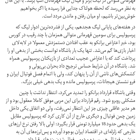
قهرمانی متوالی در لیگ برتر و فینال لیگ قهرمانان آسیا برسد. با این حال
به نظر می‌رسد که لحظه هولناک جدایی فرا رسیده یا اگر بخواهیم
خوش‌بین‌تر باشیم، او میان رفتن و ماندن مردد است.
در هفته‌های پایانی لیگ هجدهم، یکی از فشرده‌ترین ادوار لیگ که
پرسپولیس برای سومین قهرمانی متوالی همزمان با چند رقیب در کورس
بود، خبر اعتراض برانکو به عقب افتادن دستمزدش معمولا در لابه‌لای
اخبار بازی‌ها گم می‌شد. تنها یک بار باشگاه توانست بخشی از بدهی او را
پرداخت کند که با اعتراض عجیب تعدادی از بازیکنان پرسپولیس همراه
شد. باشگاه در آن شرایط حساس ترجیح داد بحران بی‌پولی و
کشمکش‌های ناشی از آن را پنهان کند، ولی با اتمام فصل فوتبال ایران و
فرو نشستن هیجانات، پرسپولیس مانده و یک بدهی خیلی بزرگ.
وقتی باشگاه قرارداد برانکو را تمدید می‌کرد، انتظار نداشت با چنین
مشکلی روبرو شود. رقم قرارداد برای این مربی موفق کاملا معقول بود و از
هر مدیر عاقلی چیزی جز این انتظار نمی‌رفت، ولی دو اتفاق یکی داخل
زمین چمن فوتبال و دیگری خارج از آن کاری کرد که پرسپولیس مقابل
یک بدهی حدود 18 میلیارد تومنی قرار بگیرد: اولی بالا رفتن نرخ ارزهای
خارجی که زلزله‌ای در اقتصاد ایران بوجود آورده و پس‌لرزه‌های آن به