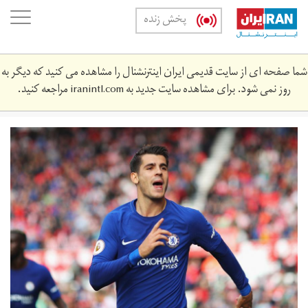
Skip
oggle
پخش زنده
to
ation
main
content
شما صفحه ای از سایت قدیمی ایران اینترنشنال را مشاهده می کنید که دیگر به
روز نمی شود. برای مشاهده سایت جدید به
iranintl.com
مراجعه کنید.
852314364-
stoke-
city-
v-
chelsea-
premier-
league.jpg.jpg