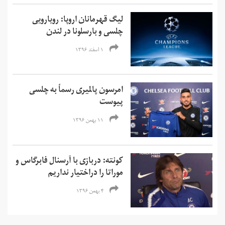
لیگ قهرمانان اروپا: رویارویی
چلسی و بارسلونا در لندن
۱ اسفند ۱۳۹۶
امرسون پالمیری رسماً به چلسی
پیوست
۱۱ بهمن ۱۳۹۶
کونته: دربازی با آرسنال فابرگاس و
موراتا را دراختیار نداریم
۴ بهمن ۱۳۹۶