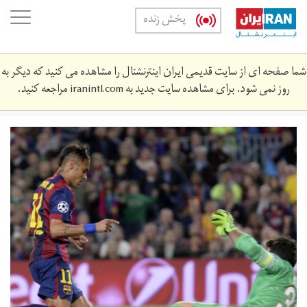
Skip
oggle
پخش زنده
to
ation
main
content
شما صفحه ای از سایت قدیمی ایران اینترنشنال را مشاهده می کنید که دیگر به
روز نمی شود. برای مشاهده سایت جدید به
iranintl.com
مراجعه کنید.
bbf3df81-
ce1f-
36cc-
bccd-
d2b99572dcd7.jpg