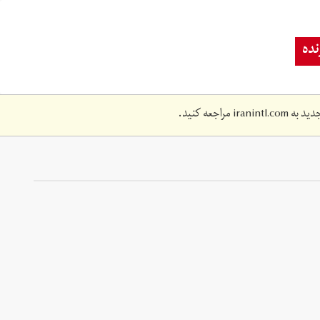
ده
دید به
iranintl.com
مراجعه کنید.