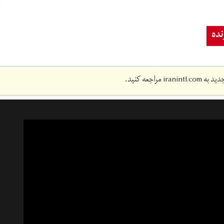
ده
دید به
iranintl.com
مراجعه کنید.