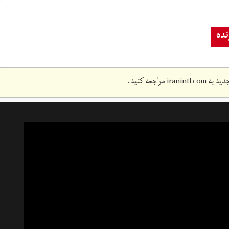
ده
دید به
iranintl.com
مراجعه کنید.