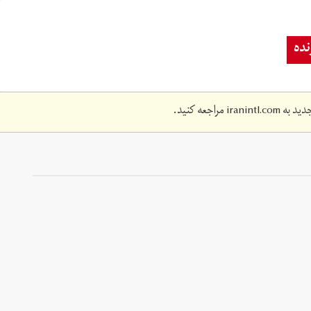
ده
دید به
iranintl.com
مراجعه کنید.