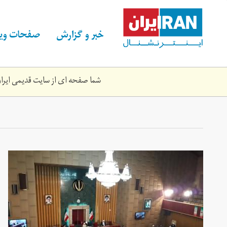
Skip
to
main
خبر و گزارش
صفحات ویژ
content
شما صفحه ای از سایت قدیمی ایران 