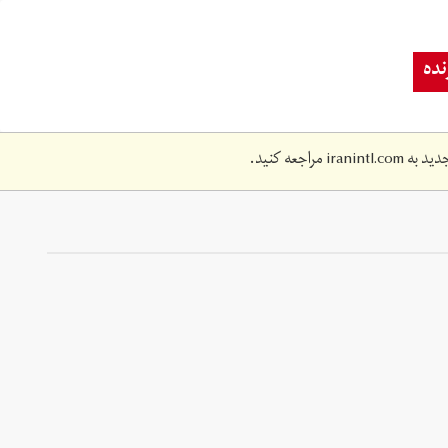
ده
دید به
iranintl.com
مراجعه کنید.