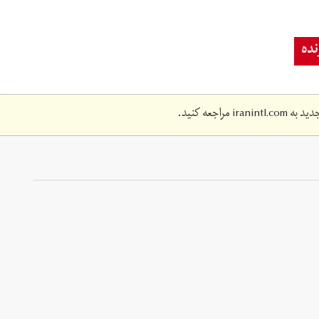
ده
دید به
iranintl.com
مراجعه کنید.