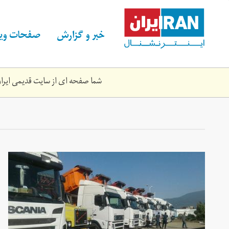
Skip
to
main
خبر و گزارش
صفحات ویژ
content
شما صفحه ای از سایت قدیمی ایران 