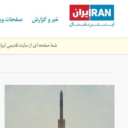
Skip
to
main
خبر و گزارش
صفحات ویژ
content
شما صفحه ای از سایت قدیمی ایران 