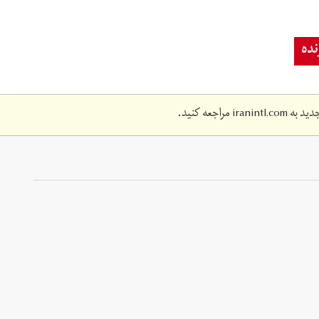
ده
دید به
iranintl.com
مراجعه کنید.