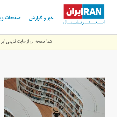
Skip
to
main
خبر و گزارش
صفحات ویژ
content
شما صفحه ای از سایت قدیمی ایران 