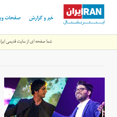
Skip
to
main
خبر و گزارش
صفحات ویژ
content
شما صفحه ای از سایت قدیمی ایران 