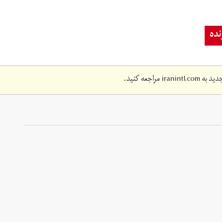
ده
دید به
iranintl.com
مراجعه کنید.