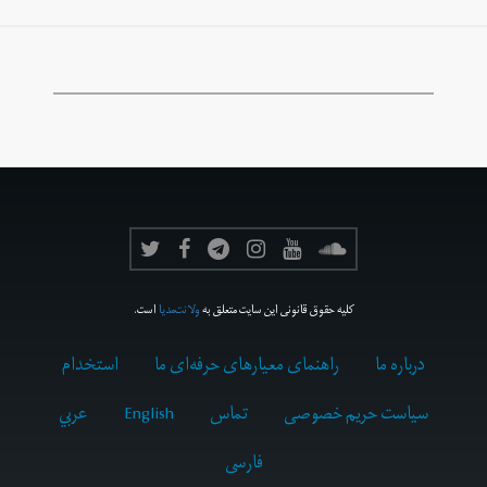
کلیه حقوق قانونی این سایت متعلق به
ولانت‌مدیا
است.
درباره ما
راهنمای معیارهای حرفه‌ای ما
استخدام
سیاست حریم خصوصی
تماس
English
عربي
فارسى