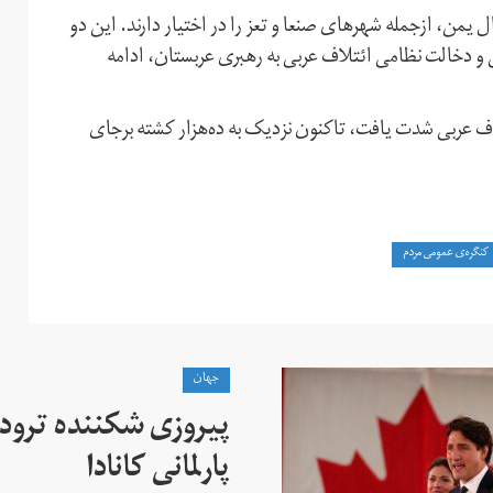
من، ازجمله شهرهای صنعا و تعز را در اختیار دارند. این دو
 و دخالت نظامی ائتلاف عربی به رهبری عربستان، ادامه
۲ (اسفندماه۱۳۹۳) با دخالت ائتلاف عربی شدت یافت، تاکنون نزدیک به ده‌هزار کشته برجای
کنگره‌ی عمومی مردم
جهان
پیروزی شکننده ترودو
پارلمانی کانادا