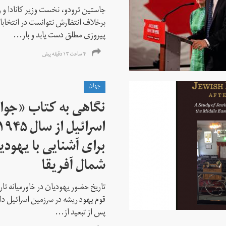
جاستین ترودو، نخست وزیر کانادا و 
برخلاف انتظارش نتوانست در انتخابات ز
پیروزی مطلق دست یابد و بار...
۴ ساعت ۱۳ دقیقه پیش
جهان
نگاهی به کتاب «جوا
برای آشنایی با یهودیا
شمال آفریقا
تاریخ حضور یهودیان در خاورمیانه تا
قوم یهود ریشه در سرزمین اسرائیل دا
پس از تبعید از...