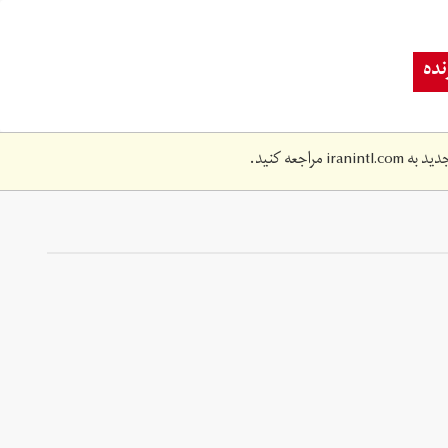
ده
دید به
iranintl.com
مراجعه کنید.