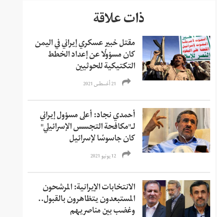
ذات علاقة
مقتل خبير عسكري إيراني في اليمن
كان مسؤولًا عن إعداد الخطط
التكتيكية للحوثيين
21 أغسطس 2021
أحمدي نجاد: أعلى مسؤول إيراني
لـ"مكافحة التجسس الإسرائيلي"
كان جاسوسًا لإسرائيل
12 يونيو 2021
الانتخابات الإيرانية: المرشحون
المستبعدون يتظاهرون بالقبول..
وغضب بين مناصريهم