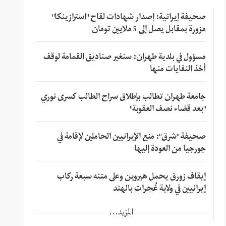
صحيفة إيرانية: إصدار شهادات لقاح "استرازينكا"
مزورة بمقابل يصل إلى 5 ملايين تومان
مسؤول في بلدية طهران: سنغير صناديق القمامة لوقف
أخذ النفايات منها
جامعة طهران تطالب بإطلاق سراح الطالب كسرى نوري
"بعد قضاء نصف العقوبة"
صحيفة "شرق": منع الإيرانيين الحاملين لإقامة في
جورجيا من العودة إليها
إيقاف زورق يحمل هيروين وعلى متنه سبعة ركاب
إيرانيين في ولاية غُجرات بالهند
المزيد...