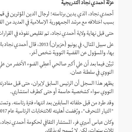
عزلة أحمدي نجاد التدريجية
أحمدي نجاد، الذي يدين برئاسته؛ لرجال الدين المؤثرين في قم 
بسبب اختلافه مع مرشد الجمهورية الإسلامية في العديد من القضاي
حتى قبل نهاية ولاية أحمدي نجاد، تم تقليص نفوذه في القرارات
على سبيل المثال، في يونيو (حزي
بها، والمسؤول عن القضية النووية شخص آخر.
تَبَيَّن فيما بعد أن علي أكبر صالحي أعطِي الضوء الأخضر من ع
النووي في سلطنة عمان.
يظهر هذا السجل أن الرئيس السابق لإيران، حتى قبل مغادرته 
النووي سواء كشخصية حاسمة أو حتى كطرف استشاري.
وقد طرد من قبل حلفائه السابقين بعد انتهاء فترة رئاسته. وت
"التيار المنحرف"، ورُفضت أهليته للانتخابات الرئاسية عام 2017.
وکان عباس أميري فر، المستشار الثقافي لحكومة أحمدي نجاد، ق
ثلاث سنوات، لكن لا يُسمح له بذلك.