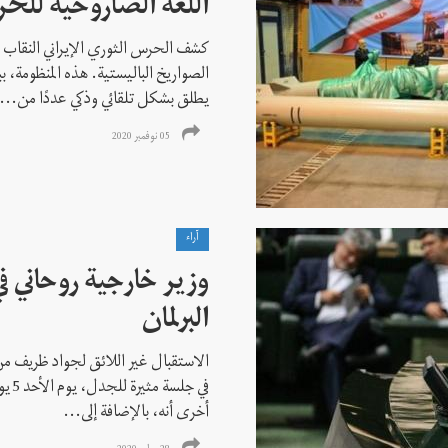
اللغة الصاروخية للحر
كشف الحرس الثوري الإيراني النقاب
الصواريخ الباليستية. هذه المنظومة، 
يطلق بشكل تلقائي وذكي عددًا من...
05 نوفمبر 2020
آراء
وزير خارجية روحاني ف
البرلمان
الاستقبال غير اللائق لجواد ظريف من 
في جل
أخرى أنه، بالإضافة إلى...