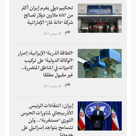
تحكيم دولي يغرم إيران أكثر
من 607 ملايين دولار لصالح
شركة "دانة غاز" الإماراتية
28 سبتمبر 2021
"الطاقة الذرية" الإيرانية: إصرار
"الوكالة الدولية" على تركيب
كاميرات في المناطق المتضررة..
غير مقبول مطلقا
28 سبتمبر 2021
إيران: انتقادات الرئيس
الأذربيجاني لمناورات الحرس
الثوري "مستغربة".. ولن
نتسامح بتواجد إسرائيلي على
حدودنا