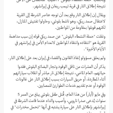
وبحسب "حملة النشطاء البلوش"، أصيب "شخصان على الأقل"
نتيجة إطلاق النار في قرية تيمب ريغان في إيرانشهر.
ويقال إن إطلاق النار وقع بعد أن توجه عناصر الشرطة إلى القرية
لاعتقال صمد ريكي، وهو ناشط بلوشي، وحاولوا تفتيش المنازل،
لكنهم قوبلوا بمقاومة من المواطنين.
ونقلت "حملة النشطاء البلوش" عن صمد ريكي قوله إن سبب مداهمة
القرية هو "انتقاده وانتقاد المواطنين لانعدام الأمن في إيرانشهر في
الأيام الأخيرة".
ولم يعلق مسؤولو إنفاذ القانون والقضاء في إيران بعد على إطلاق النار.
يذكر أن العشرات من ناقلي الوقود وتجار البضائع البلوش فقدوا
حياتهم، العام الماضي، نتيجة إطلاق نار مباشر أو انقلاب سياراتهم
أثناء المطاردة، أو حريق السيارات بسبب إطلاق النار على غالونات
الوقود أو عدم تقديم خدمات الطوارئ للمصابين.
وفي مايو (أيار) من هذا العام، قُتل طفل بلوشي يبلغ من العمر 5
سنوات يُدعى صدرا نارويي، وأصيب والداه عندما قامت الشرطة في
إيرانشهر بإطلاق النار على سيارة يشتبه في أنها "تحمل مخدرات" في