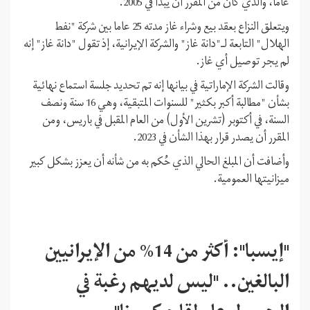
عاما، والذي كان من المقرر أن يبدأ في 2005.
ويتعلق النزاع بعقد بيع وشراء غاز مدته 25 عاما بين شركة "نفط
الهلال" التابعة لـ"دانة غاز" والشركة الإيرانية، إذ تقول "دانة غاز" إنه
لم يجر توصيل أي غاز.
وقالت الشركة الإماراتية في بيانها إنه تم تحديد جلسة استماع نهائية
بشأن "مطالبة أكبر بكثير" للسنوات المتبقية، وهي 16 سنة ونصف
السنة، في أكتوبر (تشرين الأول) من العام المقبل في باريس، ومن
المقرر أن يصدر قرار بهذا الشأن في 2023.
وأضافت أن المبلغ الحالي الذي حُكم به من شأنه أن يعزز بشكل كبير
ميزانيتها العمومية.
"إيسبا": أكثر من 14% من الإيرانيين
البالغين.. "ليس لديهم رغبة في