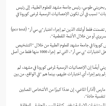
ن بحريني طوسي، رئيس جامعة مشهد للعلوم الطبية، إلى رئيس
سابات" تسبب في أن تكون الإحصائيات الرسمية لمرضى كورونا في
وأكد طوسي بحريني في رسالته أن الإحصائيات الرسمية للمرضى تضمنت فقط أولئك الذين تم إجراء اختبار"بي سي آر" (pcr test)
يري أو من خلال الأشعة المقطعية".
 أكثر من 5000 شخص مصاب بمرض كورونا في جامعة مشهد للعلوم الطبية من خلال "التشخيص
السريري للأطباء" فقط، لكن الإحصائيات الرسمية تعتمد فقط على اختبارات "بي سي آر"، التي تم إجراء 1000 منها فقط من أصل
 قال طوسي بحريني أيضًا إن الإحصائيات الرسمية لمرضى كورونا في مشهد، لم
تم إجراء أي اختبارات عليهم، بينما هم "في الواقع، من بين
وقال رضا شيران خراساني، النائب عن مشهد في البرلمان، يوم 27 مارس (آذار) الماضي، إن عددًا كبيرًا من الأشخاص المصابين
تنفسية حادة".
المستشفيات الإيرانية ترفض كتابة السبب الحقيقي للوفاة في