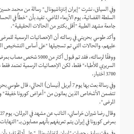
وفي السياق، نشرت "إيران إنترناشيونال" رسالة من محمد حسي
السلطة القضائية، يوم الأربعاء الماضي، تفيد بأن "خطأً في الح
جامعة مشهد الطبية "أقل بكثير من الحالات الحقيقية".
عليهم، والحالات التي تم تسجيلها "على أساس التشخيص السر
ووفقًا لرسالته، فقد تم قبول
3700 اختبار.
وفي رسالة بعث بها يوم 7 أبريل (نيسان) الحالي،
تتضمن الأشخاص الذين يعانون من "أعراض كورونا خفيفة" ولم ي
المرضى".
بمرض كورونا في إيران يتم تعريفهم بأنهم مصابون بـ"التهابات 
وفي وقت سابق، حصلت "إيران إنترناشيونال" على أدلة تفيد بأن 