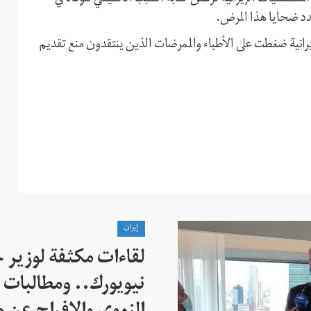
دد ضحايا هذا المرض.
لإيرانية ضغطت على الأطباء والممرضات الذين ينتقدون منع تقديم
إيران
لقاءات مكثفة لوزير خ
نيويورك.. ومطالبات ب