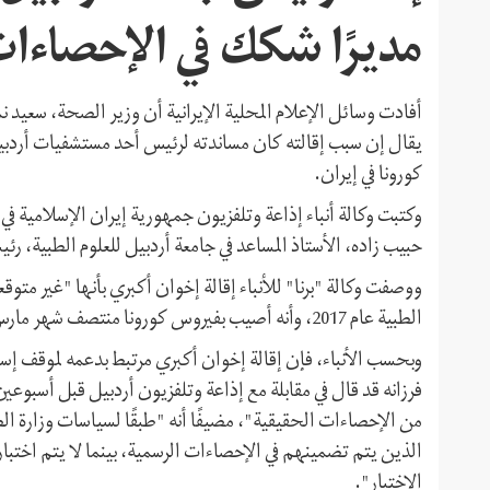
مديرًا شكك في الإحصاءات
أفادت وسائل الإعلام المحلية الإيرانية أن وزير الصحة، سعيد ن
يقال إن سبب إقالته كان مساندته لرئيس أحد مستشفيات أردب
كورونا في إيران.
حبيب زاده، الأستاذ المساعد في جامعة أردبيل للعلوم الطبية، رئيسً
ووصفت وكالة "برنا" للأنباء إقالة إخوان أكبري بأنها "غير متوقع
الطبية عام 2017، وأنه أصيب بفيروس كورونا منتصف شهر مارس (آذار) الماضي.
وبحسب الأنباء، فإن إقالة إخوان أكبري مرتبط بدعمه لموقف إس
فرزانه قد قال في مقابلة مع إذاعة وتلفزيون أردبيل قبل أسبوع
من الإحصاءات الحقيقية"، مضيفًا أنه "طبقًا لسياسات وزارة 
الذين يتم تضمينهم في الإحصاءات الرسمية، بينما لا يتم اخت
الاختبار".