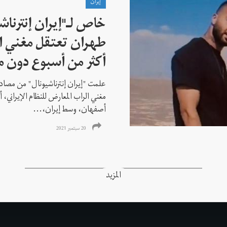
إيران
خاص لـ"إيران إنترنا
طهران تعتقل مغني ا
أكثر من أسبوع دون م
علمت "إيران إنترناشيونال" من مصادر
مغني الراب المعارض للنظام الإيراني،
أصفهان، وسط إيران،...
20 سبتمبر 2021
المزيد