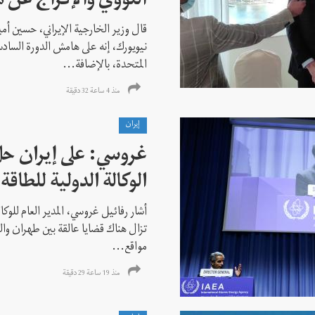
النووي والإفراج عن 
قال وزير الخارجية الإيراني، حسين أم
نيويورك، إنه على هامش الدورة السادس
المتحدة، بالإضافة...
منذ 4 ساعة 32 دقیقة
إيران
غروسي: على إيران حل
الوكالة الدولية للطاقة 
أشار رفائيل غروسي، المدير العام للوكالة
تزال هناك قضايا عالقة بين طهران وال
مواقع...
منذ 19 ساعة 29 دقیقة