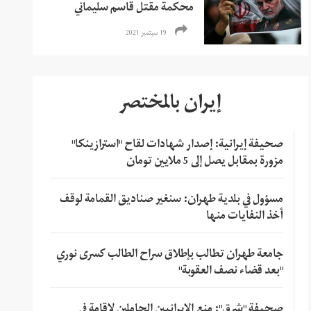
محكمة مقتل قاسم سليماني
19 سبتمبر 2021
إيران بالمختصر
صحيفة إيرانية: إصدار شهادات لقاح "استرازينكا"
مزورة بمقابل يصل إلى 5 ملايين تومان
مسؤول في بلدية طهران: سنغير صناديق القمامة لوقف
أخذ النفايات منها
جامعة طهران تطالب بإطلاق سراح الطالب كسرى نوري
"بعد قضاء نصف العقوبة"
صحيفة "شرق": منع الإيرانيين الحاملين لإقامة في