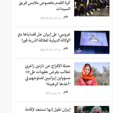
كرة القدم بخصوص ملابس فريق
السيدات
منذ 18 ساعة 29 دقیقة
غروسي: على إيران حل قضاياها مع
الوكالة الدولية للطاقة الذرية فورا
منذ 19 ساعة 29 دقیقة
حملة الإفراج عن نازنين زاغري
تطالب بفرض عقوبات على 10
مسؤولين إيرانيين لضلوعهم في
"أخذها كرهينة"
19 سبتمبر 2021
إيران تقول إنها تستعد لإقامة