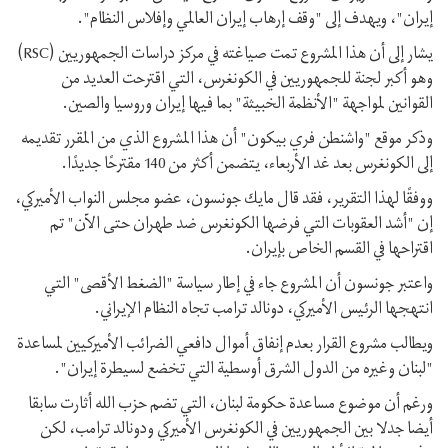
إيران"، ويهدف إلى "وقف إرهاب إيران العالمي وإفلاس النظام".
يشار إلى أن هذا المشروع تمت صياغته في مركز دراسات الجمهوريين (RSC)
وهو أكبر لجنة للجمهوريين في الكونغرس، التي اقترحت العديد من
القوانين لمواجهة "الأنظمة الخبيثة" بما فيها إيران وروسيا والصين.
وذكر موقع "واشنطن فري بيكون" أن هذا المشروع الذي من المقرر تقديمه
إلى الكونغرس بعد غد الأربعاء، يتضمن أكثر من 140 مقترحًا جديدًا.
ووفقًا لهذا التقرير، فقد قال مایك جونسون، عضو مجلس النواب الأميركي،
إن "أشد العقوبات التي فرضها الكونغرس ضد طهران حتى الآن" تم
اقتراحها في القسم الخاص بإيران.
واعتبر جونسون أن المشروع جاء في إطار سياسة "الضغط الأقصى" التي
انتهجها الرئيس الأميركي، دونالد ترامب تجاه النظام الإيراني.
ويطالب مشروع القرار بعدم إنفاق أموال دافعي الضرائب الأميركيين لمساعدة
"لبنان وغيره من الدول الشرق أوسطية التي تخضع لسيطرة إيران".
ورغم أن موضوع مساعدة حكومة لبنان، التي تضم حزب الله أثارت سابقا
أيضا جدلا بين الجمهوريين في الكونغرس الأميركي ودونالد ترامب، لكن