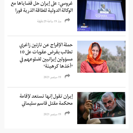
غروسي: على إيران حل قضاياها مع
الوكالة الدولية للطاقة الذرية فورا
منذ 19 ساعة 29 دقیقة
حملة الإفراج عن نازنين زاغري
تطالب بفرض عقوبات على 10
مسؤولين إيرانيين لضلوعهم في
"أخذها كرهينة"
19 سبتمبر 2021
إيران تقول إنها تستعد لإقامة
محكمة مقتل قاسم سليماني
19 سبتمبر 2021