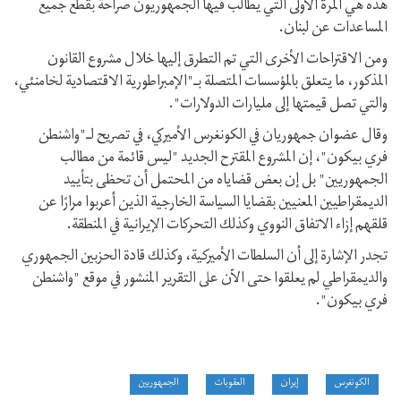
هذه هي المرة الأولى التي يطالب فيها الجمهوريون صراحة بقطع جميع
المساعدات عن لبنان.
ومن الاقتراحات الأخرى التي تم التطرق إليها خلال مشروع القانون
المذكور، ما يتعلق بالمؤسسات المتصلة بـ"الإمبراطورية الاقتصادية لخامنئي،
والتي تصل قيمتها إلى مليارات الدولارات".
وقال عضوان جمهوريان في الكونغرس الأميركي، في تصريح لـ"واشنطن
فري بيكون"، إن المشروع المقترح الجديد "ليس قائمة من مطالب
الجمهوريين" بل إن بعض قضاياه من المحتمل أن تحظى بتأييد
الديمقراطيين المعنيين بقضايا السياسة الخارجية الذين أعربوا مرارًا عن
قلقهم إزاء الاتفاق النووي وكذلك التحركات الإيرانية في المنطقة.
تجدر الإشارة إلى أن السلطات الأميركية، وكذلك قادة الحزبين الجمهوري
والديمقراطي لم يعلقوا حتى الآن على التقرير المنشور في موقع "واشنطن
فري بيكون".
الكونغرس
إيران
العقوبات
الجمهوريين