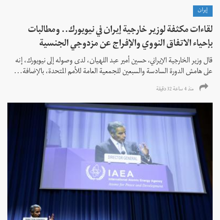
إيران
لقاءات مكثفة لوزير خارجية إيران في نيويورك.. ومطالبات
بإحياء الاتفاق النووي والإفراج عن مزدوجي الجنسية
قال وزير الخارجية الإيراني، حسين أمير عبد اللهيان، لدى وصوله إلى نيويورك، إنه
على هامش الدورة السادسة والسبعين للجمعية العامة للأمم المتحدة، بالإضافة...
منذ 4 ساعة 32 دقیقة