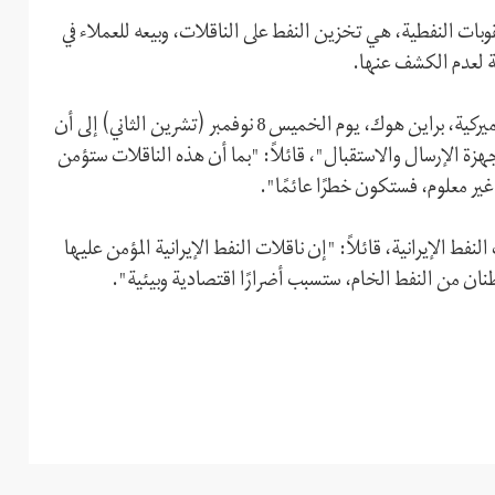
بات النفطية، هي تخزين النفط على الناقلات، وبيعه للعملاء في
صة لعدم الكشف عنها.
وقد أشار رئيس مجموعة العمل الخاصة بإيران في الخارجية الأميركية، براين هوك، يوم الخميس 8 نوفمبر (تشرين الثاني) إلى أن
جهزة الإرسال والاستقبال"، قائلاً: "بما أن هذه الناقلات ستؤمن
غير معلوم، فستکون خطرًا عائمًا".
نفط الإيرانية، قائلاً: "إن ناقلات النفط الإيرانية المؤمن عليها
ان من النفط الخام، ستسبب أضرارًا اقتصادية وبيئية".