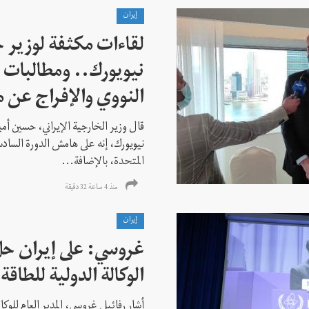
إيران
لقاءات مكثفة لوزير خ
نيويورك.. ومطالبات ب
النووي والإفراج عن 
قال وزير الخارجية الإيراني، حسين أم
نيويورك، إنه على هامش الدورة السادس
المتحدة، بالإضافة...
منذ 4 ساعة 32 دقیقة
إيران
غروسي: على إيران حل
الوكالة الدولية للطاقة 
أشار رفائيل غروسي، المدير العام للوكالة