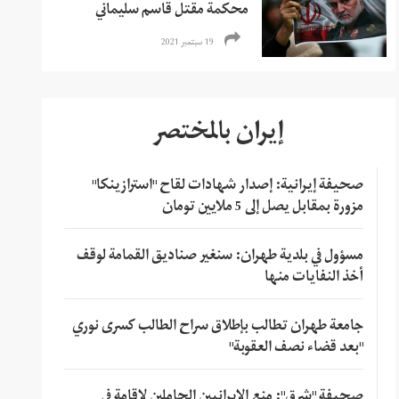
محكمة مقتل قاسم سليماني
19 سبتمبر 2021
إيران بالمختصر
صحيفة إيرانية: إصدار شهادات لقاح "استرازينكا"
مزورة بمقابل يصل إلى 5 ملايين تومان
مسؤول في بلدية طهران: سنغير صناديق القمامة لوقف
أخذ النفايات منها
جامعة طهران تطالب بإطلاق سراح الطالب كسرى نوري
"بعد قضاء نصف العقوبة"
صحيفة "شرق": منع الإيرانيين الحاملين لإقامة في