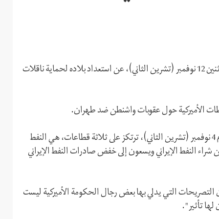
أعلن نائب عمليات الجيش الإيراني، محمود موسوي، اليوم الاثنين 12 نوفمبر (تشرين الثاني)، عن استعداد بلاده لحماية ناقلات
طات الأميركية حول عقوبات واشنطن ضد طهران.
وكانت الولايات المتحدة قد فرضت عقوبات جديدة على إيران يوم 4 نوفمبر (تشرين الثاني)، ترتکز على ثلاثة قطاعات، هي النفط
راء النفط الإيراني ويسعون إلى خفض صادرات النفط الإيراني
إن التصريحات التي يدلي بها بعض رجال الحکومة الأميرکية ليست
ها تأثير".