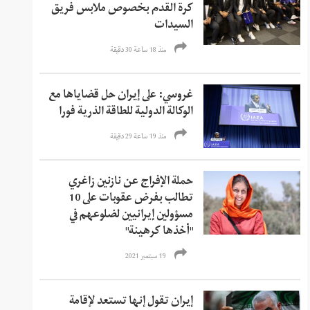
كرة القدم بخصوص ملابس فريق
السيدات
منذ 18 ساعة 30 دقیقة
غروسي: على إيران حل قضاياها مع
الوكالة الدولية للطاقة الذرية فورا
منذ 19 ساعة 29 دقیقة
حملة الإفراج عن نازنين زاغري
تطالب بفرض عقوبات على 10
مسؤولين إيرانيين لضلوعهم في
"أخذها كرهينة"
19 سبتمبر 2021
إيران تقول إنها تستعد لإقامة