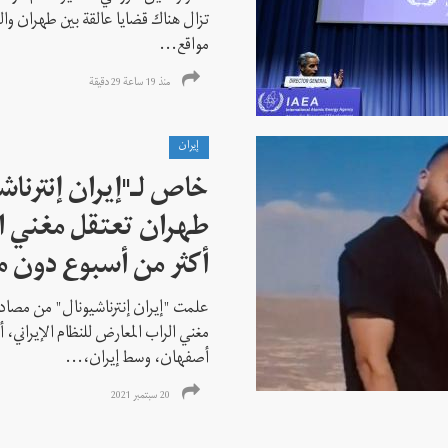
تزال هناك قضايا عالقة بين طهران وال
مواقع...
منذ 19 ساعة 29 دقیقة
إيران
خاص لـ"إيران إنترنا
طهران تعتقل مغني ا
أكثر من أسبوع دون م
علمت "إيران إنترناشيونال" من مصادر
مغني الراب المعارض للنظام الإيراني،
أصفهان، وسط إيران،...
20 سبتمبر 2021