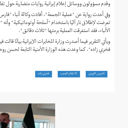
وقدم مسؤولون ووسائل إعلام إيرانية روايات متضاربة حول تفاصي
وفي أحدث رواية عن "عملية الجمعة"، أفادت وكالة أنباء "فار
تعرضت لإطلاق نار آليًا باستخدام "أسلحة أوتوماتيكية" وأن
الأنباء، فقد استغرقت العملية برمتها "ثلاث دقائق".
ويأتي التقرير فيما أصدرت وزارة المخابرات الإيرانية بيانًا ق
فخري زاده". كما وعدت هذه الوزارة الأمنية التابعة لحسن روحاني
الحرس الثوري
الانتقام الصعب
فخري زاده