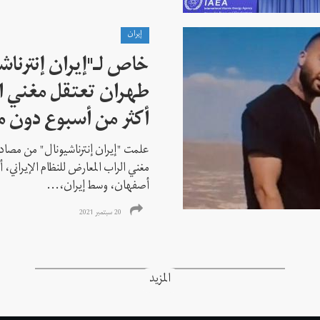
إيران
خاص لـ"إيران إنترنا
طهران تعتقل مغني ا
أكثر من أسبوع دون م
علمت "إيران إنترناشيونال" من مصادر
مغني الراب المعارض للنظام الإيراني،
أصفهان، وسط إيران،...
20 سبتمبر 2021
المزيد