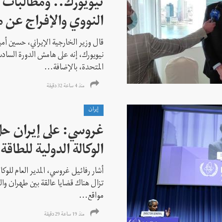
نيويورك.. ومطالبات ب
النووي والإفراج عن 
قال وزير الخارجية الإيراني، حسين أم
نيويورك، إنه على هامش الدورة السادس
المتحدة، بالإضافة...
منذ 4 ساعة 32 دقیقة
إيران
غروسي: على إيران حل
الوكالة الدولية للطاقة 
أشار رفائيل غروسي، المدير العام للوكالة
تزال هناك قضايا عالقة بين طهران وال
مواقع...
منذ 19 ساعة 29 دقیقة