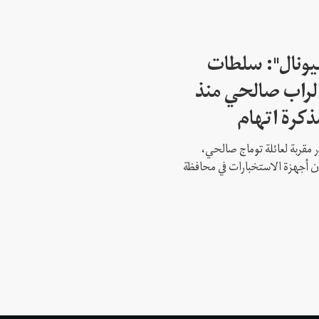
شيونال": سلطات
لراب صالحي منذ
ذكرة اتهام
 مقربة لعائلة توماج صالحي،
 أن أجهزة الاستخبارات في محافظة