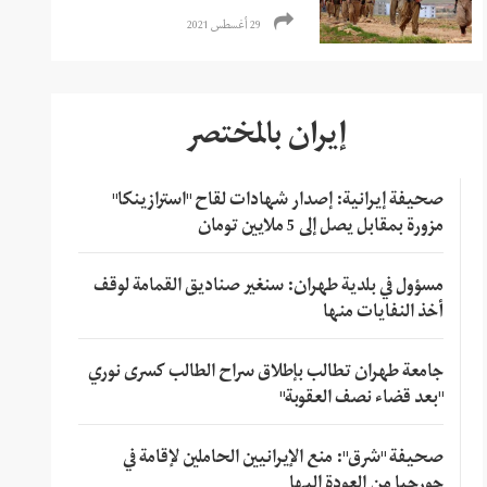
29 أغسطس 2021
إيران بالمختصر
صحيفة إيرانية: إصدار شهادات لقاح "استرازينكا"
مزورة بمقابل يصل إلى 5 ملايين تومان
مسؤول في بلدية طهران: سنغير صناديق القمامة لوقف
أخذ النفايات منها
جامعة طهران تطالب بإطلاق سراح الطالب كسرى نوري
"بعد قضاء نصف العقوبة"
صحيفة "شرق": منع الإيرانيين الحاملين لإقامة في
جورجيا من العودة إليها