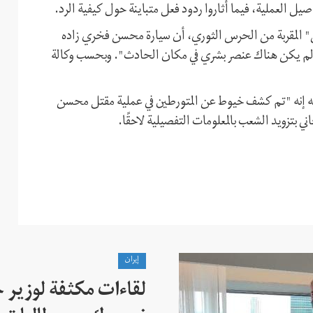
ل العملية، فيما أثاروا ردود فعل متباينة حول كيفية الرد.
س" المقربة من الحرس الثوري، أن سيارة محسن فخري زاده
ه "لم يكن هناك عنصر بشري في مكان الحادث". وبحسب وكالة
الت فيه إنه "تم كشف خيوط عن المتورطين في عملية مقتل محسن
 بتزويد الشعب بالمعلومات التفصيلية لاحقًا.
إيران
لقاءات مكثفة لوزير خ