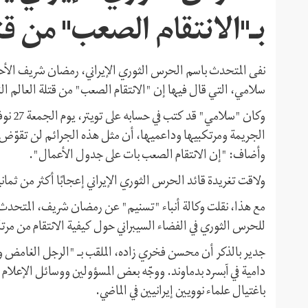
بـ"الانتقام الصعب" من ق
سلامي، التي قال فيها إن "الانتقام الصعب" من قتلة العالم
وكان "
الجريمة ومرتكبيها وداعميها، أن مثل هذه الجرائم لن تقوّض عزي
وأضاف: "إن الانتقام الصعب بات على جدول الأعمال".
ولاقت تغريدة قائد الحرس الثوري الإيراني إعجابًا أكثر من ثمان
مع هذا، نقلت وكالة أنباء "تسنيم" عن رمضان شريف، المتحدث باس
للحرس الثوري في الفضاء السيبراني حول كيفية الانتقام من مر
دامية في آبسرد بدماوند. ووجّه بعض المسؤولين ووسائل الإعلام الإ
باغتيال علماء نوويين إيرانيين في الماضي.