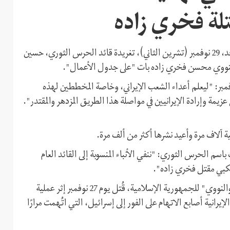
تلة فخري زاده
نفى المتحدث باسم الحرس الثوري الإيراني، رمضان شريف الأحد، 29 نوفمبر (تشرين الثاني)، تغريدة قائد الحرس الثوري، حسين
 النووي محسن فخري زاده بات "على جدول الأعمال".
سلامي" قد كتب في حسابه على تويتر، يوم الجمعة 27 نوفمبر: "ليعلم أعداء الشعب الإيراني، وخاصة المخططين لهذه
مة وإرادة الإيرانيين في مواصلة هذا الطريق المزدهر والمقتدر".
ية آلاف مرة وأعيد نشرها أكثر من ألف مرة.
م الحرس الثوري: "ننفي الأنباء المنسوبة إلى القائد العام
تكبي مقتل فخري زاده".
جدير بالذكر أن محسن فخري زاده، الملقب بـ "الرجل الغامض والنووي" للجمهورية الإسلامية، قُتل يوم 27 نوفمبر إثر عملية
يرانية أصابع الاتهام على الفور إلى إسرائيل، التي اتُهمت مرارًا