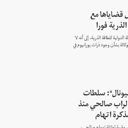
 قضاياها مع
الذرية فورا
 الدولية للطاقة الذرية، إلى أنه لا
وكالة بشأن وجود ذرات يورانيوم في
شيونال": سلطات
لراب صالحي منذ
ذكرة اتهام
 مقربة لعائلة توماج صالحي،