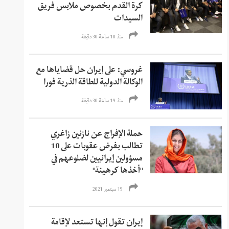
كرة القدم بخصوص ملابس فريق
السيدات
منذ 18 ساعة 30 دقیقة
غروسي: على إيران حل قضاياها مع
الوكالة الدولية للطاقة الذرية فورا
منذ 19 ساعة 30 دقیقة
حملة الإفراج عن نازنين زاغري
تطالب بفرض عقوبات على 10
مسؤولين إيرانيين لضلوعهم في
"أخذها كرهينة"
19 سبتمبر 2021
إيران تقول إنها تستعد لإقامة