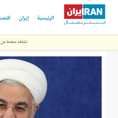
Skip
to
main
الرئيسيّة
إيران
اقتصا
content
تشاهد صفحة من الموقع القديم لـ rnational
168805896.jpg