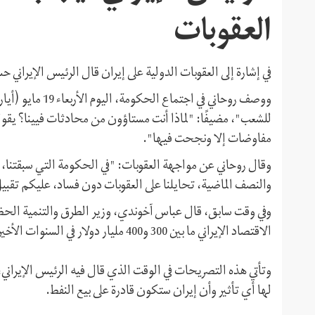
العقوبات
في إشارة إلى العقوبات الدولية على إيران قال الرئيس الإيران
ووصف روحاني في اج
للشعب"، مضيفًا: "لماذا أنت مستاؤون من محادثات فيينا؟ يقو
مفاوضات إلا ونجحت فيها".
وقال روحاني عن مواجهة العقوبات: "في الحكومة التي سبقتنا، ت
والنصف الماضية، تحايلنا على العقوبات دون فساد، عليكم تق
وفي وقت سابق، قال عباس آخوندي، وزير الطرق والتنمية الحضري
الاقتصاد الإيراني ما بين 300 و400 مليار دولار في السنوات الأخيرة.
وتأتي هذه التصريحات في الوقت الذي قال فيه الرئيس الإيراني،
لها أي تأثير وأن إيران ستكون قادرة على بيع النفط.