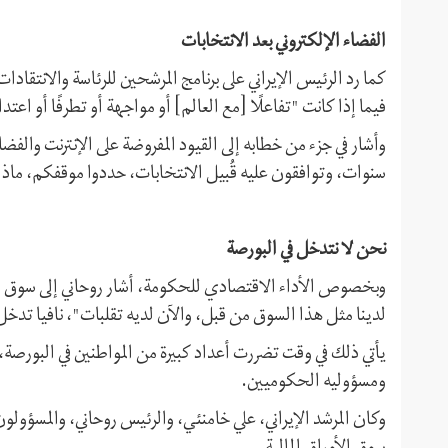
الفضاء الإلكتروني بعد الانتخابات
كما رد الرئيس الإيراني على برنامج المرشحين للرئاسة والانتقا
فيما إذا كانت "تفاعلًا [مع العالم] أو مواجهة أو تطرفًا أو اعتدال
سنوات، وتوافقون عليه قُبيل الانتخابات، حددوا موقفكم، ماذا
نحن لا نتدخل في البورصة
وبخصوص الأداء الاقتصادي للحكومة، أشار روحاني إلى سوق الأور
لدينا مثل هذا السوق من قبل، والآن لديه تقلبات"، نافيا تدخ
يأتي ذلك في وقت تضررت أعداد كبيرة من المواطنين في البورصة،
ومسؤوليه الحكوميين.
وكان المرشد الإيراني، علي خامنئي، والرئيس روحاني، والمسؤولو