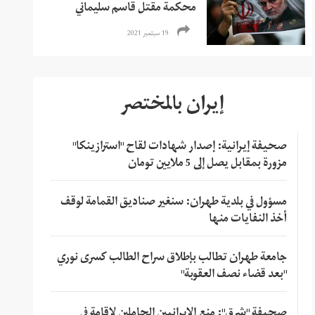
محكمة مقتل قاسم سليماني
19 سبتمبر 2021
إيران بالمختصر
صحيفة إيرانية: إصدار شهادات لقاح "استرازينكا"
مزورة بمقابل يصل إلى 5 ملايين تومان
مسؤول في بلدية طهران: سنغير صناديق القمامة لوقف
أخذ النفايات منها
جامعة طهران تطالب بإطلاق سراح الطالب كسرى نوري
"بعد قضاء نصف العقوبة"
صحيفة "شرق": منع الإيرانيين الحاملين لإقامة في