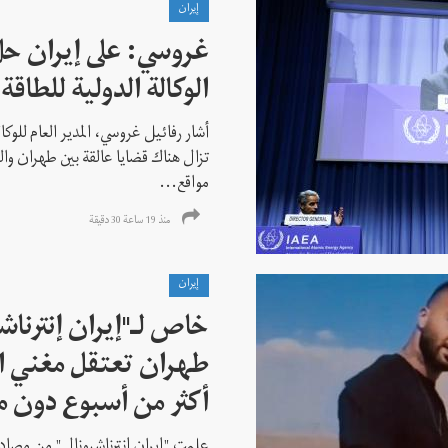
إيران
غروسي: على إيران حل
الوكالة الدولية للطاقة 
أشار رفائيل غروسي، المدير العام للوكالة
تزال هناك قضايا عالقة بين طهران وال
مواقع...
منذ 19 ساعة 30 دقیقة
إيران
خاص لـ"إيران إنترنا
طهران تعتقل مغني ا
أكثر من أسبوع دون م
علمت "إيران إنترناشيونال" من مصادر