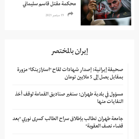
محكمة مقتل قاسم سليماني
19 سبتمبر 2021
إيران بالمختصر
صحيفة إيرانية: إصدار شهادات لقاح "استرازينكا" مزورة
بمقابل يصل إلى 5 ملايين تومان
مسؤول في بلدية طهران: سنغير صناديق القمامة لوقف أخذ
النفايات منها
جامعة طهران تطالب بإطلاق سراح الطالب كسرى نوري "بعد
قضاء نصف العقوبة"