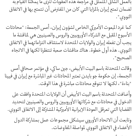
بالعمل الشاق المتمثل في مراجعة هذه العقوبات لنرى ما يمكننا القيام به
لضمان تمتع إيران بالمزايا التي كان من المفترض أن تتمتع بها في الاتفاق
النووي".
كما غرد المبعوث الأميركي الخاص لشؤون إيران، أمس الجمعة: "محادثات
الأسبوع المقبل مع الشركاء الأوروبيين والروس والصينيين هي لمناقشة ما
يجب أن تفعله إيران والولايات المتحدة لاستئناف التزاماتهما في الاتفاق
النووي. هذه أول خطوة. هناك مناقشات صعبة تنتظرنا لكنها في الاتجاه
الصحيح".
وقالت المتحدثة باسم البيت الأبيض، جين ساكي، في مؤتمر صحافي أمس
الجمعة، إن حكومة جو بايدن تعتبر المحادثات غير المباشرة مع إيران في فيينا
"بناءة"، لكنها لا تتوقع محادثات مباشرة في هذا الوقت.
وأضافت المتحدثة باسم البيت الأبيض أن الولايات المتحدة وافقت على
الدخول في محادثات مع شركائها الأوروبيين والروس والصينيين لتحديد
القضايا التي تعرقل العودة الإيرانية الأميركية المشتركة إلى الاتفاق النووي.
وتابعت أن الاتحاد الأوروبي سيشكل مجموعات عمل بمشاركة الدول
الأعضاء في الاتفاق النووي لمواصلة المفاوضات.