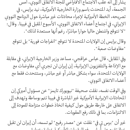
يشار إلى أنه عقب الاجتماع الافتراضي للجنة الاتفاق النووي، أمس
الجمعة، أيد المتحدث باسم وزارة الخارجية الأميركية، نيد برايس، في
تصريحه، الخطة الأميركية لإجراء محادثات غير مباشرة حول البرنامج النووي
الإيراني، في اجتماع أعضاء الاتفاق النووي، الأسبوع المقبل في فيينا. وقال:
"لا تتوقع واشنطن حاليا حوارا مباشرًا، رغم أنها مستعدة لذلك".
وقال برايس إن الولايات المتحدة لا تتوقع "انفراجات فورية" بل تتوقع
"مفاوضات صعبة".
وفي المقابل، قال عباس عراقجي، مساعد وزير الخارجية الإيراني، في مقابلة
مع الإذاعة والتلفزيون الإيرانية، إن إيران لن تجري أي مفاوضات مع
الولايات المتحدة، سواء بشكل مباشر أو غير مباشر، وستتحدث فقط مع
أعضاء الاتفاق النووي.
وفي الوقت نفسه، نقلت صحيفة "نيويورك تايمز" عن مسؤول أميركي إن
المحادثات الإيرانية الأميركية غير المباشرة في فيينا تتم بوساطة وتهدف إلى
الاتفاق على خارطة طريق حول كيفية اتخاذ خطوات متزامنة للعودة إلى
الالتزامات، بما في ذلك رفع العقوبات.
غير أن "برس تي في" نقلت عن "مصدر رفيع" لم تسمه، أن إيران لن تقبل