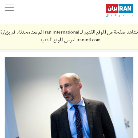
Skip
oggle
to
ation
main
content
تشاهد صفحة من الموقع القديم لـ Iran International لم تعد محدثة. قم بزيارة
iranintl.com
لعرض الموقع الجديد.
2bad8b2b-
1752-
467e-
a732-
611f32004981.jpeg