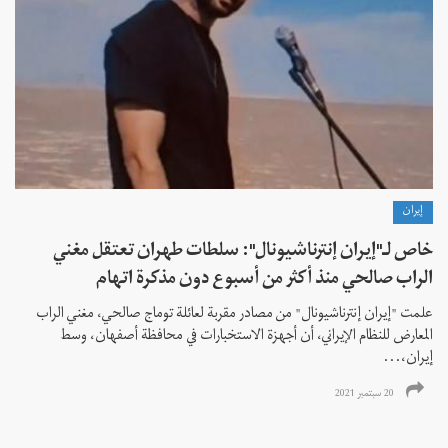
إيران
خاص لـ"إيران إنترناشيونال": سلطات طهران تعتقل مغني
الراب صالحي منذ أكثر من أسبوع دون مذكرة اتهام
علمت "إيران إنترناشيونال" من مصادر مقربة لعائلة توماج صالحي، مغني الراب
المعارض للنظام الإيراني، أن أجهزة الاستخبارات في محافظة أصفهان، وسط
إيران،...
20 سبتمبر 2021