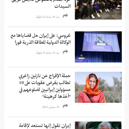
كرة القدم بخصوص ملابس فريق
السيدات
منذ 18 ساعة 32 دقیقة
غروسي: على إيران حل قضاياها مع
الوكالة الدولية للطاقة الذرية فورا
منذ 19 ساعة 31 دقیقة
حملة الإفراج عن نازنين زاغري
تطالب بفرض عقوبات على 10
مسؤولين إيرانيين لضلوعهم في
"أخذها كرهينة"
19 سبتمبر 2021
إيران تقول إنها تستعد لإقامة